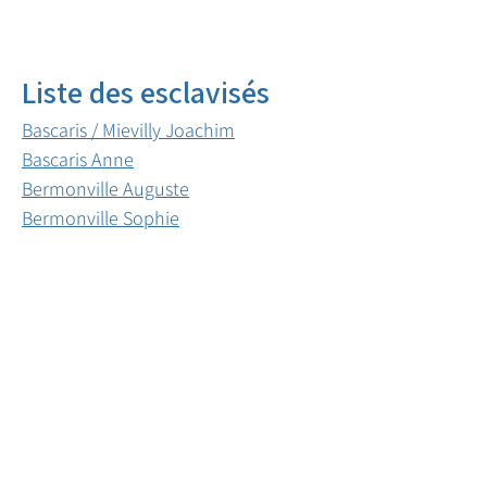
Liste des esclavisés
Bascaris / Mievilly Joachim
Bascaris Anne
Bermonville Auguste
Bermonville Sophie
Boulet Claironne
Pampel Céline
Pampel Comba
Panora / Soulin Agricole Christine
Panora / Soulin Agricole Elizé
Panora / Soulin Agricole Marie
Panora / Soulin Agricole Thomas
Panora Félicité
Richardson Anna