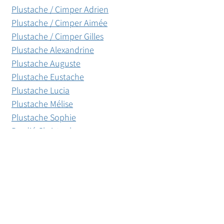
Plustache / Cimper Adrien
Plustache / Cimper Aimée
Plustache / Cimper Gilles
Plustache Alexandrine
Plustache Auguste
Plustache Eustache
Plustache Lucia
Plustache Mélise
Plustache Sophie
Pordié Christophe
Pouvel/ Achy Anne
Pouvel/ Achy Henry
Pouvel/ Achy Lancia
Pouvel/ Achy Sainte Claire
Pouvel Magdelaine
Vandenstoc Hermine