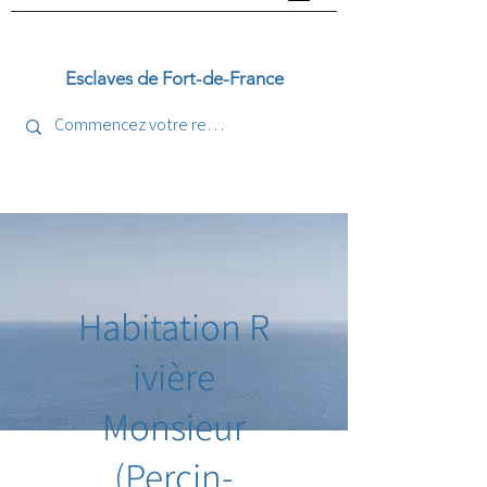
Esclaves de Fort-de-France
Habitation
R
ivière
Monsieur
(Percin-