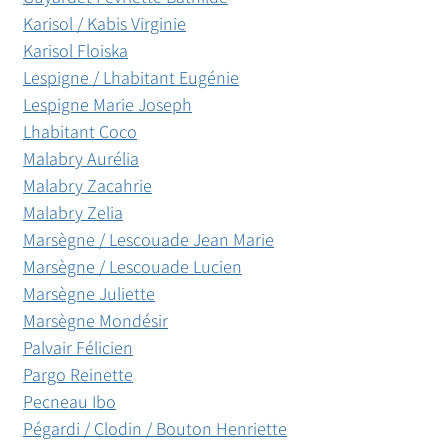
Karisol / Kabis
Virginie
Karisol Floiska
Lespigne / Lhabitant Eugénie
Lespigne Marie Joseph
Lhabitant Coco
Malabry Aurélia
Malabry Zacahrie
Malabry Zelia
Marsègne / Lescouade Jean Marie
Marsègne / Lescouade Lucien
Marsègne Juliette
Marsègne Mondésir
Palvair Félicien
Pargo Reinette
Pecneau Ibo
Pégardi / Clodin / Bouton Henriette