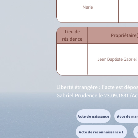
Marie
Lieu de
Propriétaire(
résidence
Jean Baptiste Gabriel
Liberté étrangère : l'acte est dép
Gabriel Prudence le 23.09.1831 (Acte
Acte de naissance
Acte de ma
Acte de reconnaissance 1