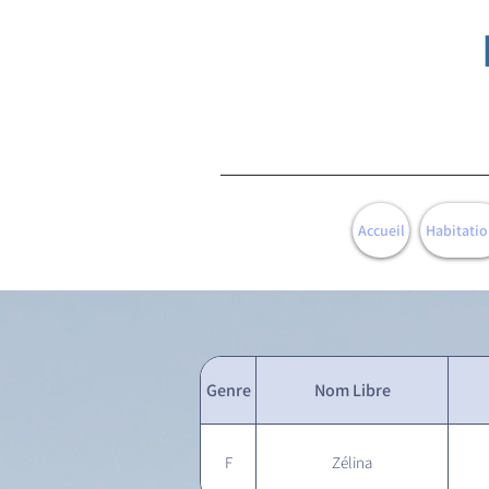
Accueil
Habitatio
Genre
Nom Libre
F
Zélina