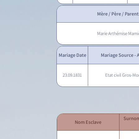
Mère / Père / Parent
Marie Arthémise Mami
Mariage Date
Mariage Source - A
23.09.1831
Etat civil Gros-Mo
Surnom
Nom Esclave