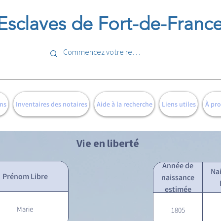
Esclaves de Fort-de-Franc
ns
Inventaires des notaires
Aide à la recherche
Liens utiles
À pr
Vie en liberté
Année de
Na
Prénom Libre
naissance
estimée
Marie
1805