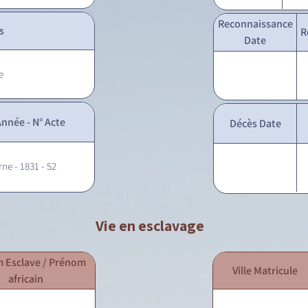
Reconnaissance
s
R
Date
e
nnée - N° Acte
Décès Date
rne - 1831 - 52
Vie en esclavage
 Esclave / Prénom
Ville Matricule
africain