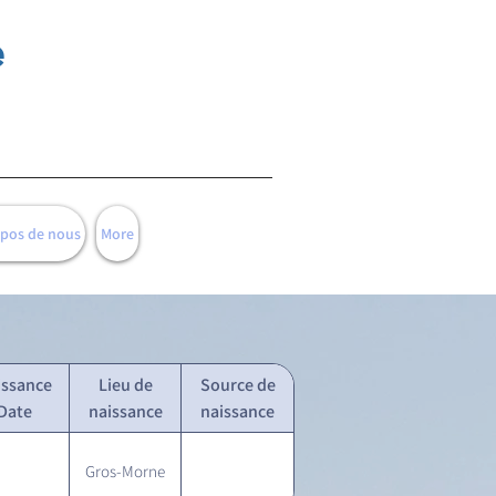
e
opos de nous
More
issance
Lieu de
Source de
Date
naissance
naissance
Gros-Morne