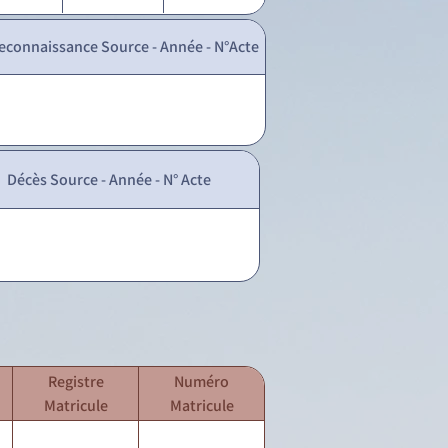
econnaissance Source - Année - N°Acte
Décès Source - Année - N° Acte
Registre
Numéro
Matricule
Matricule