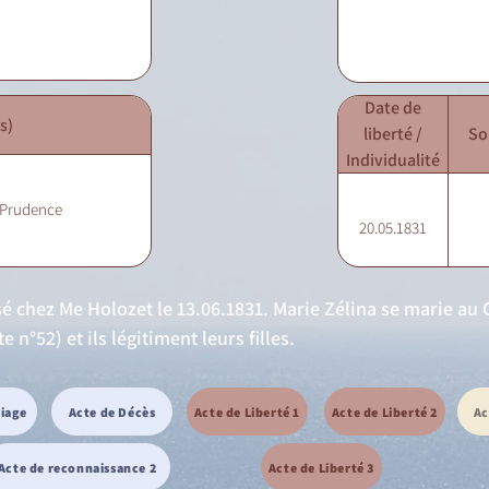
Date de
s)
liberté /
So
Individualité
 Prudence
20.05.1831
osé chez Me Holozet le 13.06.1831. Marie Zélina se marie a
 n°52) et ils légitiment leurs filles.
riage
Acte de Décès
Acte de Liberté 1
Acte de Liberté 2
Ac
Acte de reconnaissance 2
Acte de Liberté 3