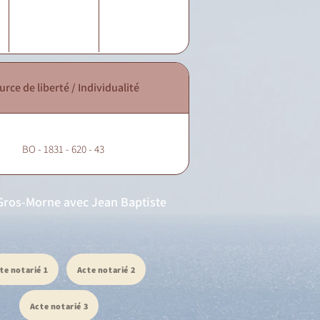
urce de liberté / Individualité
BO - 1831 - 620 - 43
u Gros-Morne avec Jean Baptiste
te notarié 1
Acte notarié 2
Acte notarié 3