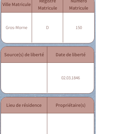
Registre
Numéro
Ville Matricule
Matricule
Matricule
Gros-Morne
D
150
Source(s) de liberté
Date de liberté
02.03.1846
Lieu de résidence
Propriétaire(s)