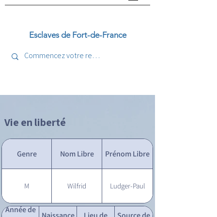
Esclaves de Fort-de-France
Vie en liberté
Genre
Nom Libre
Prénom Libre
M
Wilfrid
Ludger-Paul
Année de
Naissance
Lieu de
Source de