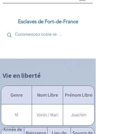
Esclaves de Fort-de-France
Vie en liberté
Genre
Nom Libre
Prénom Libre
M
Vonin / Mari
Joachim
Année de
Naissance
Lieu de
Source de