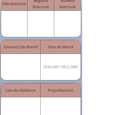
Registre
Numéro
Ville Matricule
Matricule
Matricule
Source(s) de liberté
Date de liberté
15.05.1847 / 06.11.1847
Lieu de résidence
Propriétaire(s)