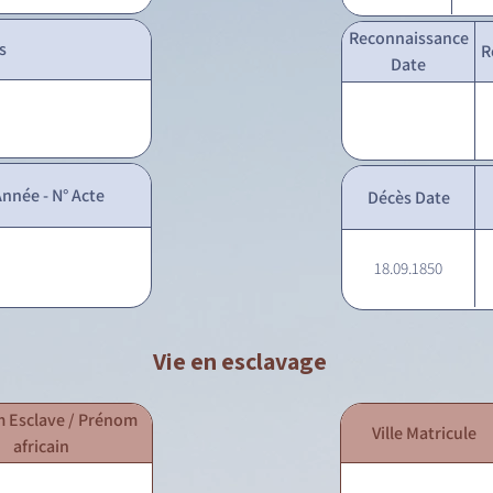
Reconnaissance
s
R
Date
nnée - N° Acte
Décès Date
18.09.1850
Vie en esclavage
 Esclave / Prénom
Ville Matricule
africain