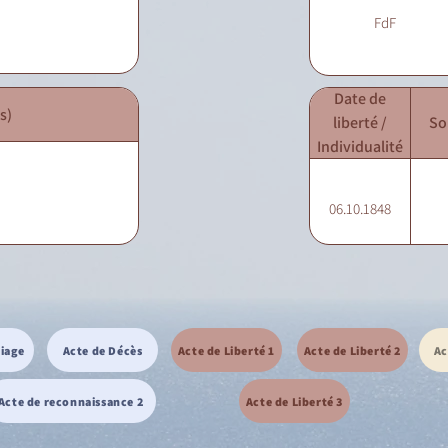
FdF
Date de
s)
liberté /
So
Individualité
06.10.1848
riage
Acte de Décès
Acte de Liberté 1
Acte de Liberté 2
Ac
Acte de reconnaissance 2
Acte de Liberté 3