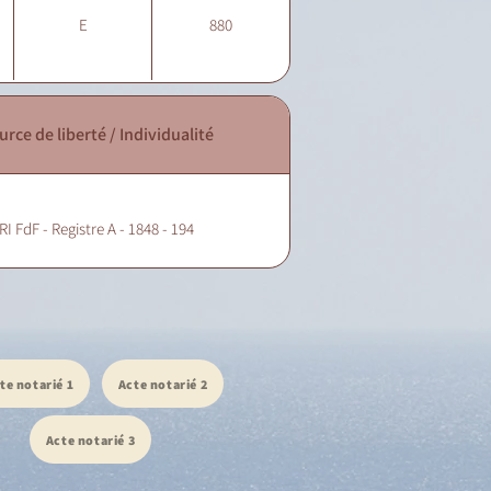
E
880
urce de liberté / Individualité
RI FdF - Registre A - 1848 - 194
te notarié 1
Acte notarié 2
Acte notarié 3