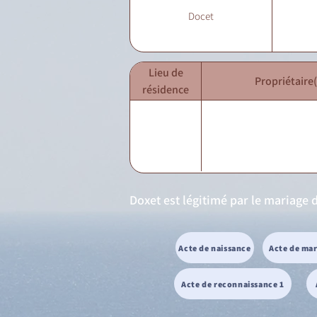
Docet
Lieu de
Propriétaire(
résidence
Doxet est légitimé par le mariage 
Acte de naissance
Acte de ma
Acte de reconnaissance 1