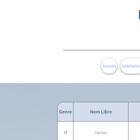
Accueil
Habitatio
Genre
Nom Libre
M
Vautor