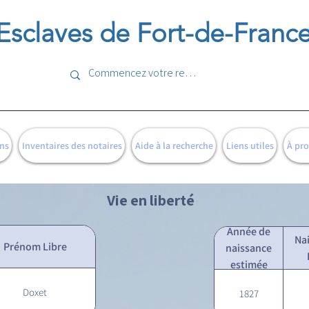
Esclaves de Fort-de-Franc
ns
Inventaires des notaires
Aide à la recherche
Liens utiles
À pr
Vie en liberté
Année de
Na
Prénom Libre
naissance
estimée
Doxet
1827