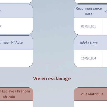
Reconnaissance
s
R
Date
or
03.03.1851
nnée - N° Acte
Décès Date
16.09.1854
Vie en esclavage
 Esclave / Prénom
Ville Matricule
africain