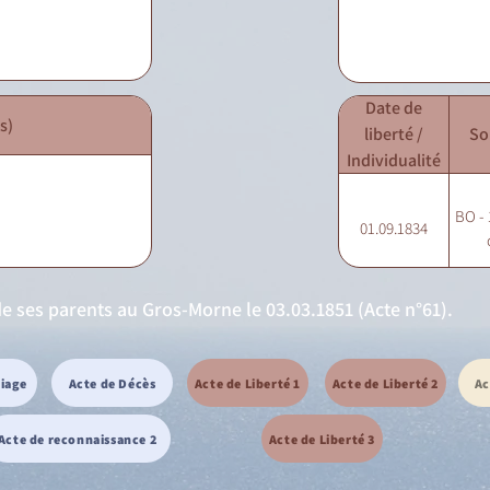
Date de
s)
liberté /
So
Individualité
BO - 
01.09.1834
de ses parents au Gros-Morne le 03.03.1851 (Acte n°61).
riage
Acte de Décès
Acte de Liberté 1
Acte de Liberté 2
Ac
Acte de reconnaissance 2
Acte de Liberté 3