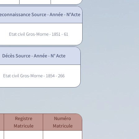
econnaissance Source - Année - N°Acte
Etat civil Gros-Morne - 1851 - 61
Décès Source - Année - N° Acte
Etat civil Gros-Morne - 1854 - 266
Registre
Numéro
Matricule
Matricule