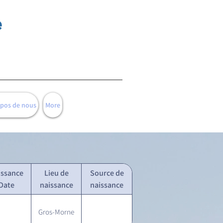
e
opos de nous
More
issance
Lieu de
Source de
Date
naissance
naissance
Gros-Morne