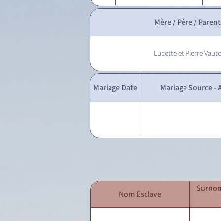
Mère / Père / Parent
Lucette et Pierre Vaut
Mariage Date
Mariage Source - A
Surnom
Nom Esclave