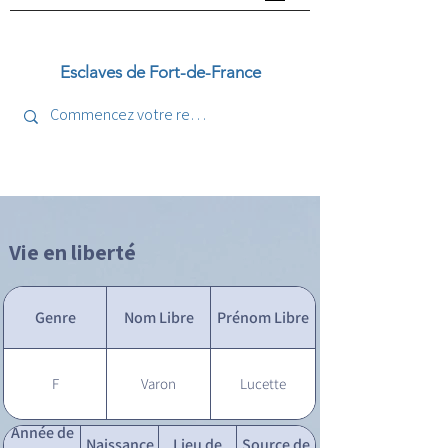
Esclaves de Fort-de-France
Vie en liberté
Genre
Nom Libre
Prénom Libre
F
Varon
Lucette
Année de
Naissance
Lieu de
Source de