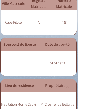
Registre
Numéro
Ville Matricule
Matricule
Matricule
Case-Pilote
A
488
Source(s) de liberté
Date de liberté
01.01.1849
Lieu de résidence
Propriétaire(s)
Habitation Morne Cauvin
M. Crosnier de Bellaitre