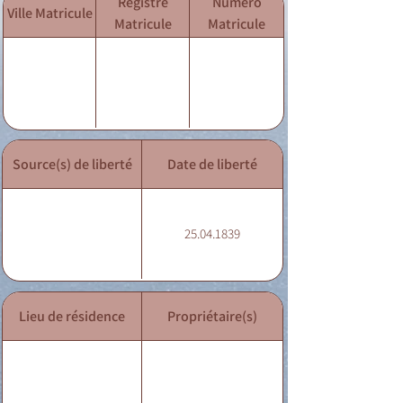
Registre
Numéro
Ville Matricule
Matricule
Matricule
Source(s) de liberté
Date de liberté
25.04.1839
Lieu de résidence
Propriétaire(s)