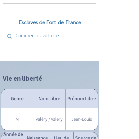
Esclaves de Fort-de-France
Vie en liberté
Genre
Nom Libre
Prénom Libre
M
Valéry / Valery
Jean-Louis
Année de
Naissance
Lieu de
Source de