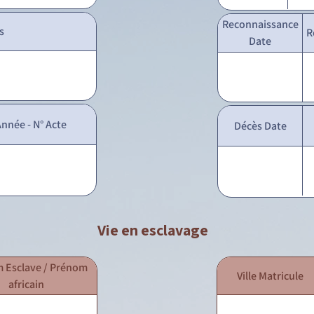
Reconnaissance
s
R
Date
nnée - N° Acte
Décès Date
Vie en esclavage
 Esclave / Prénom
Ville Matricule
africain