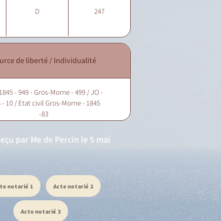
D
247
urce de liberté / Individualité
1845 - 949 - Gros-Morne - 499 / JO -
 - 10 / Etat civil Gros-Morne - 1845
-83
reçu par Me de Percin le 5 mai
te notarié 1
Acte notarié 2
Acte notarié 3