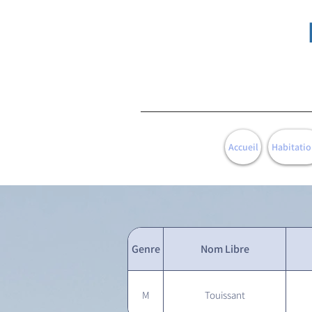
Accueil
Habitatio
Genre
Nom Libre
M
Touissant