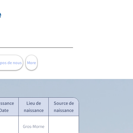
e
opos de nous
More
issance
Lieu de
Source de
Date
naissance
naissance
Gros-Morne