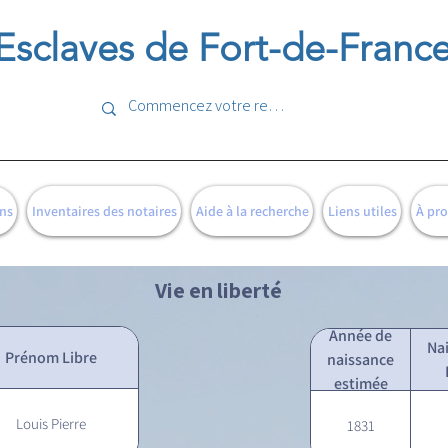
Esclaves de Fort-de-Franc
ns
Inventaires des notaires
Aide à la recherche
Liens utiles
À pr
Vie en liberté
Année de
Na
Prénom Libre
naissance
estimée
Louis Pierre
1831