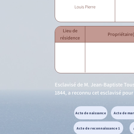
Louis Pierre
Lieu de
Propriétaire(
résidence
Esclavisé de M. Jean-Baptiste Touss
1844, a reconnu cet esclavisé pour
Acte de naissance
Acte de ma
Acte de reconnaissance 1