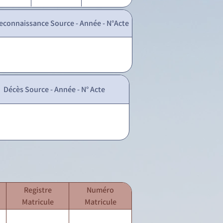
econnaissance Source - Année - N°Acte
Décès Source - Année - N° Acte
Registre
Numéro
Matricule
Matricule