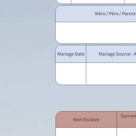
Mère / Père / Parent
Mariage Date
Mariage Source - A
Surnom
Nom Esclave