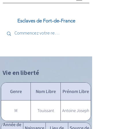
Esclaves de Fort-de-France
Vie en liberté
Genre
Nom Libre
Prénom Libre
M
Touissant
Antoine Joseph
Année de
Naissance
Lieu de
Source de