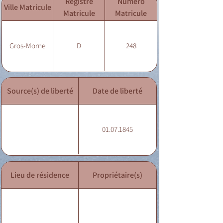
Registre
Numéro
Ville Matricule
Matricule
Matricule
Gros-Morne
D
248
Source(s) de liberté
Date de liberté
01.07.1845
Lieu de résidence
Propriétaire(s)