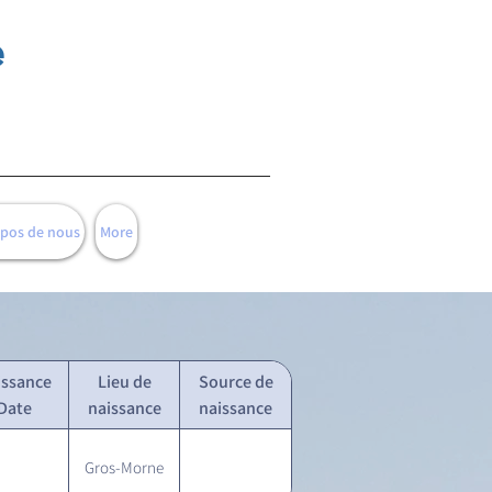
e
opos de nous
More
issance
Lieu de
Source de
Date
naissance
naissance
Gros-Morne