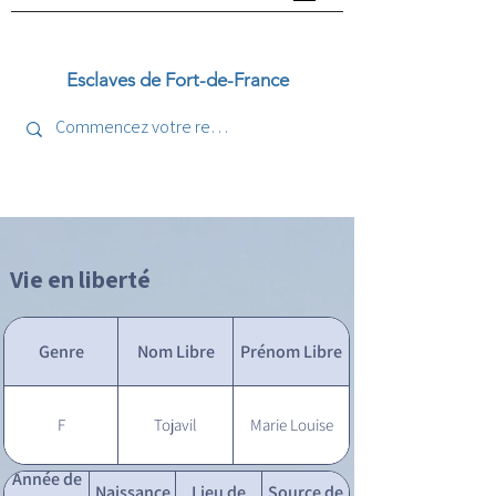
Esclaves de Fort-de-France
Vie en liberté
Genre
Nom Libre
Prénom Libre
F
Tojavil
Marie Louise
Année de
Naissance
Lieu de
Source de