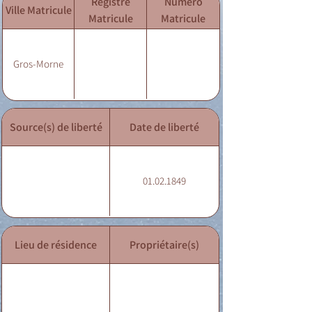
Registre
Numéro
Ville Matricule
Matricule
Matricule
Gros-Morne
Source(s) de liberté
Date de liberté
01.02.1849
Lieu de résidence
Propriétaire(s)