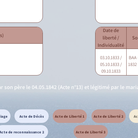
Date de
s)
liberté /
So
Individualité
03.10.1833 /
BAA -
05.10.1833 /
1832 
09.10.1833
ar son père le 04.05.1842 (Acte n°13) et légitimé par le mar
riage
Acte de Décès
Acte de Liberté 1
Acte de Liberté 2
Ac
Acte de reconnaissance 2
Acte de Liberté 3