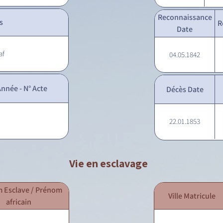
Reconnaissance
s
R
Date
af
04.05.1842
nnée - N° Acte
Décès Date
22.01.1853
Vie en esclavage
 Esclave / Prénom
Ville Matricule
africain