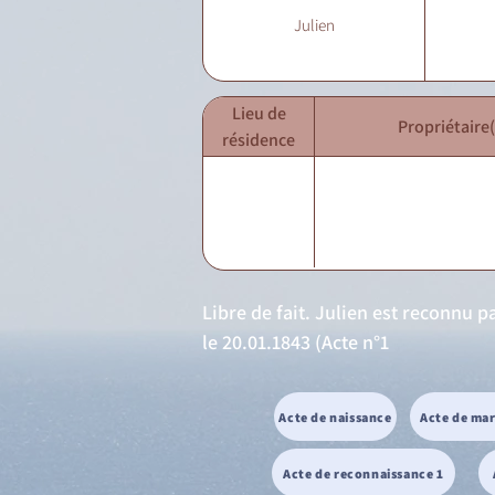
Julien
Lieu de
Propriétaire(
résidence
Libre de fait. Julien est reconnu p
le 20.01.1843 (Acte n°1
Acte de naissance
Acte de ma
Acte de reconnaissance 1