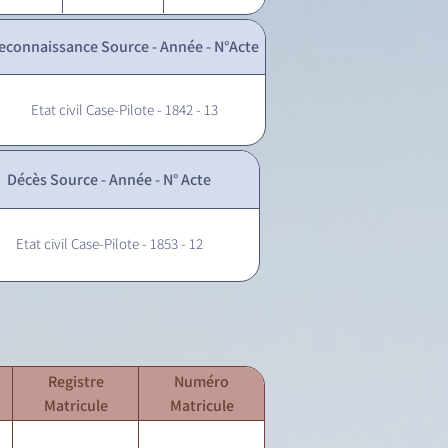
econnaissance Source - Année - N°Acte
Etat civil Case-Pilote - 1842 - 13
Décès Source - Année - N° Acte
Etat civil Case-Pilote - 1853 - 12
Registre
Numéro
Matricule
Matricule