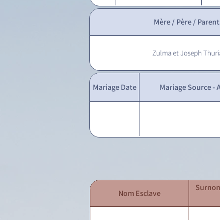
Mère / Père / Parent
Zulma et Joseph Thuri
Mariage Date
Mariage Source - A
Surnom
Nom Esclave