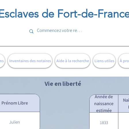
Esclaves de Fort-de-Franc
ns
Inventaires des notaires
Aide à la recherche
Liens utiles
À pr
Vie en liberté
Année de
Na
Prénom Libre
naissance
estimée
Julien
1833