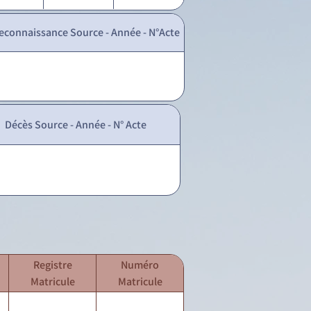
econnaissance Source - Année - N°Acte
Décès Source - Année - N° Acte
Registre
Numéro
Matricule
Matricule