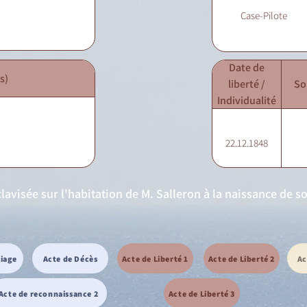
Case-Pilote
Date de
s)
liberté /
So
Individualité
22.12.1848
lavisée sur l'habitation de M. Salleron à la naissance de s
riage
Acte de Décès
Acte de Liberté 1
Acte de Liberté 2
Ac
Acte de reconnaissance 2
Acte de Liberté 3