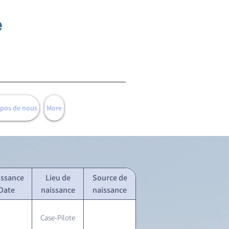
e
opos de nous
More
issance
Lieu de
Source de
Date
naissance
naissance
Case-Pilote