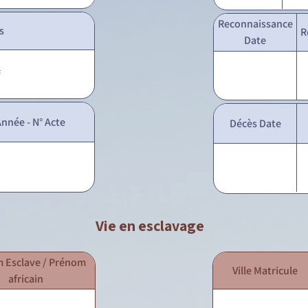
Reconnaissance
s
R
Date
f
nnée - N° Acte
Décès Date
Vie en esclavage
 Esclave / Prénom
Ville Matricule
africain