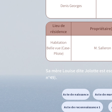
Denis Georges
Lieu de
Propriétaire(
résidence
Habitation
Belle vue (Case-
M. Salleron
Pilote)
Sa mère Louise dite Jolotte est esc
n°49).
Acte de naissance
Acte de ma
Acte de reconnaissance 1