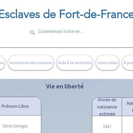
Esclaves de Fort-de-Franc
ns
Inventaires des notaires
Aide à la recherche
Liens utiles
À pr
Vie en liberté
Année de
Na
Prénom Libre
naissance
estimée
Denis Georges
1847