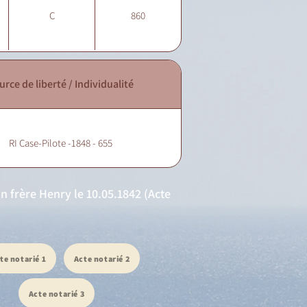
C
860
urce de liberté / Individualité
RI Case-Pilote -1848 - 655
on frère Henry le 10.05.1842 (Acte
te notarié 1
Acte notarié 2
Acte notarié 3