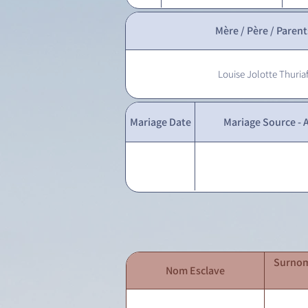
Mère / Père / Parent
Louise Jolotte Thuria
Mariage Date
Mariage Source - A
Surnom
Nom Esclave