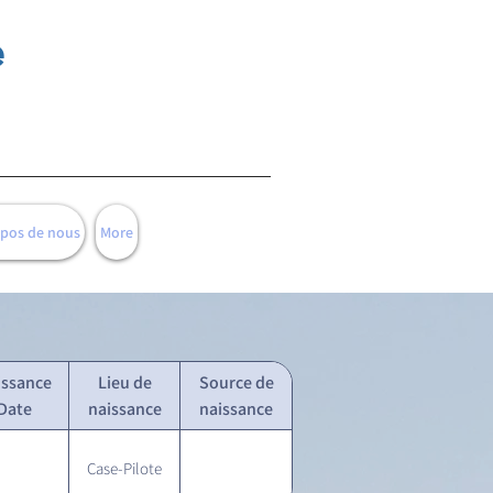
e
opos de nous
More
issance
Lieu de
Source de
Date
naissance
naissance
Case-Pilote