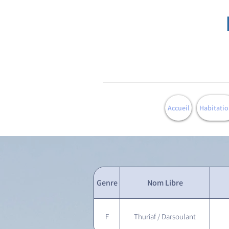
Accueil
Habitatio
Genre
Nom Libre
F
Thuriaf / Darsoulant