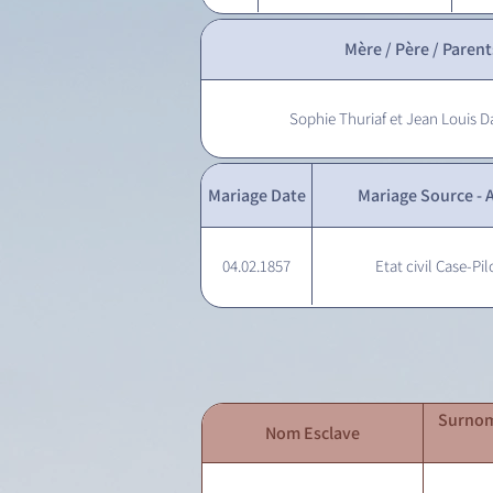
Mère / Père / Parent
Sophie Thuriaf et Jean Louis D
Mariage Date
Mariage Source - A
04.02.1857
Etat civil Case-Pil
Surnom
Nom Esclave