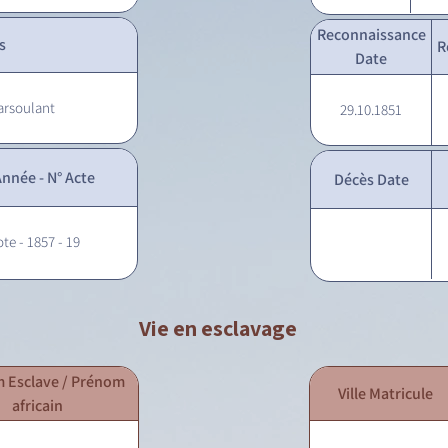
Reconnaissance
s
R
Date
arsoulant
29.10.1851
nnée - N° Acte
Décès Date
ote - 1857 - 19
Vie en esclavage
 Esclave / Prénom
Ville Matricule
africain