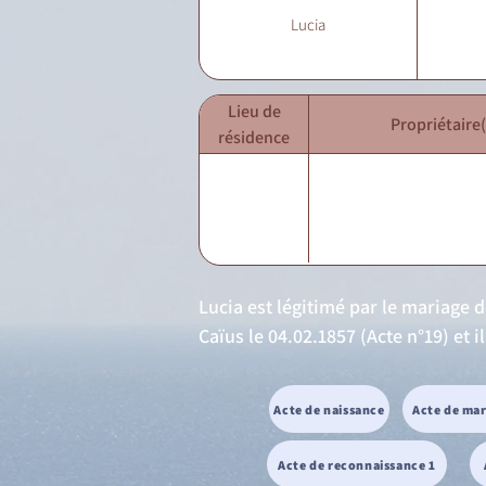
Lucia
Lieu de
Propriétaire(
résidence
Lucia est légitimé par le mariage d
Caïus le 04.02.1857 (Acte n°19) et i
Acte de naissance
Acte de ma
Acte de reconnaissance 1