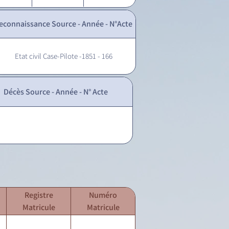
econnaissance Source - Année - N°Acte
Etat civil Case-Pilote -1851 - 166
Décès Source - Année - N° Acte
Registre
Numéro
Matricule
Matricule