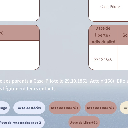
Case-Pilote
Date de
s)
liberté /
So
Individualité
22.12.1848
e ses parents à Case-Pilote le 29.10.1851 (Acte n°166). Elle
ls légitiment leurs enfants
riage
Acte de Décès
Acte de Liberté 1
Acte de Liberté 2
Ac
Acte de reconnaissance 2
Acte de Liberté 3