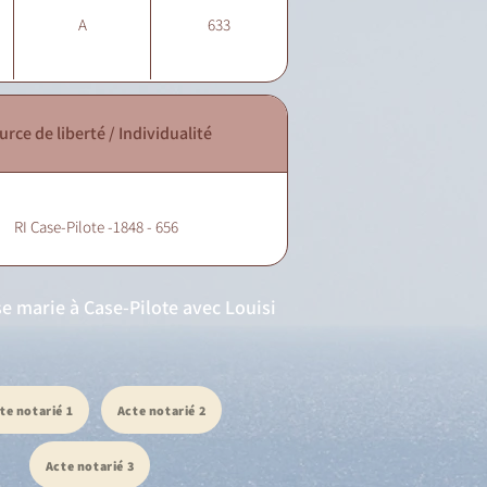
A
633
urce de liberté / Individualité
RI Case-Pilote -1848 - 656
 se marie à Case-Pilote avec Louisi
te notarié 1
Acte notarié 2
Acte notarié 3