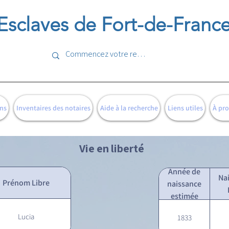
Esclaves de Fort-de-Franc
ns
Inventaires des notaires
Aide à la recherche
Liens utiles
À pr
Vie en liberté
Année de
Na
Prénom Libre
naissance
estimée
Lucia
1833