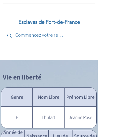
Esclaves de Fort-de-France
Vie en liberté
Genre
Nom Libre
Prénom Libre
F
Thulart
Jeanne Rose
Année de
Naissance
Lieu de
Source de