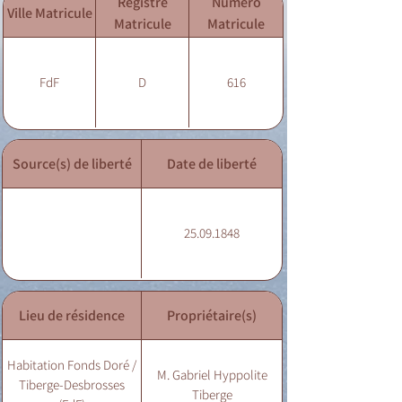
Registre
Numéro
Ville Matricule
Matricule
Matricule
FdF
D
616
Source(s) de liberté
Date de liberté
25.09.1848
Lieu de résidence
Propriétaire(s)
Habitation Fonds Doré /
M. Gabriel Hyppolite
Tiberge-Desbrosses
Tiberge