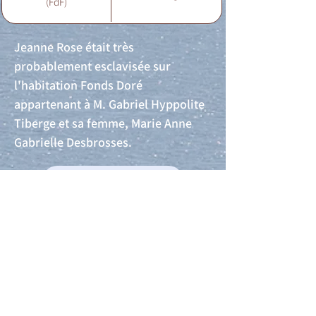
(FdF)
Jeanne Rose était très
probablement esclavisée sur
l'habitation Fonds Doré
appartenant à M. Gabriel Hyppolite
Tiberge et sa femme, Marie Anne
Gabrielle Desbrosses.
Acte de naissance
Acte de mariage
Acte de Décès
Acte de reconnaissance 1