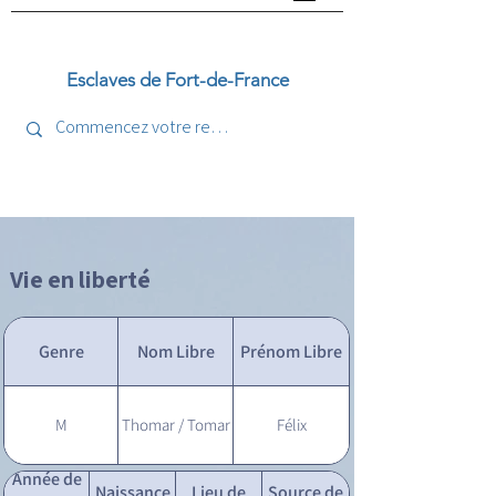
Esclaves de Fort-de-France
Vie en liberté
Genre
Nom Libre
Prénom Libre
M
Thomar / Tomar
Félix
Année de
Naissance
Lieu de
Source de