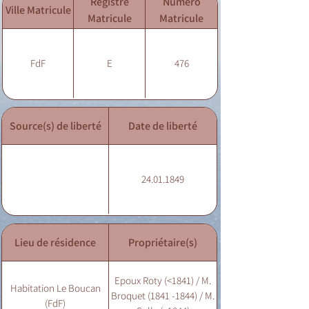
Registre
Numéro
Ville Matricule
Matricule
Matricule
FdF
E
476
Source(s) de liberté
Date de liberté
24.01.1849
Lieu de résidence
Propriétaire(s)
Epoux Roty (<1841) / M.
Habitation Le Boucan
Broquet (1841 -1844) / M.
(FdF)