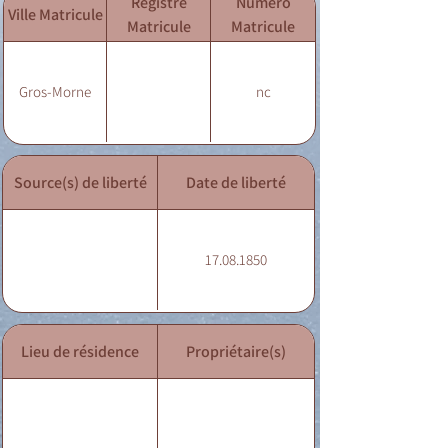
Registre
Numéro
Ville Matricule
Matricule
Matricule
Gros-Morne
nc
Source(s) de liberté
Date de liberté
17.08.1850
Lieu de résidence
Propriétaire(s)