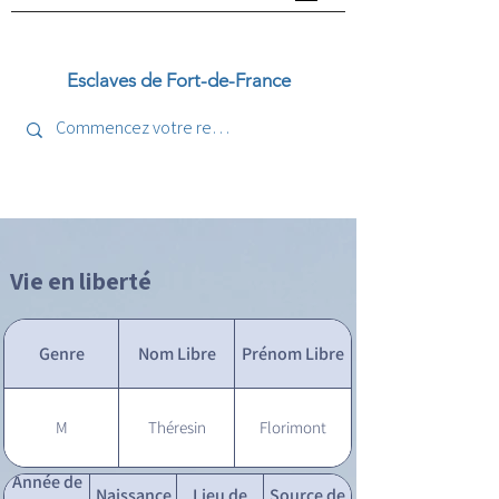
Esclaves de Fort-de-France
Vie en liberté
Genre
Nom Libre
Prénom Libre
M
Théresin
Florimont
Année de
Naissance
Lieu de
Source de