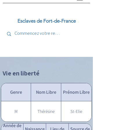
Esclaves de Fort-de-France
Vie en liberté
Genre
Nom Libre
Prénom Libre
M
Thérésine
St-Elie
Année de
Naissance
Lieu de
Source de