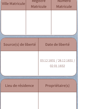
Registre
Numéro
Ville Matricule
Matricule
Matricule
Source(s) de liberté
Date de liberté
03.12.1831 / 28.12.1831 /
02.01.1832
Lieu de résidence
Propriétaire(s)