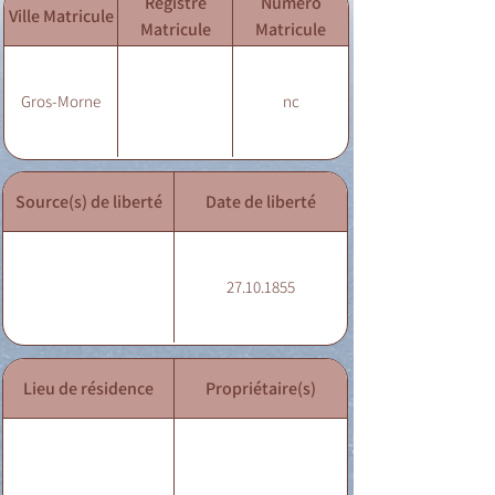
Registre
Numéro
Ville Matricule
Matricule
Matricule
Gros-Morne
nc
Source(s) de liberté
Date de liberté
27.10.1855
Lieu de résidence
Propriétaire(s)