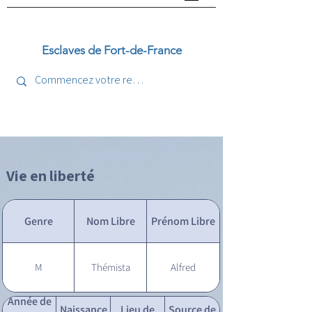
Esclaves de Fort-de-France
Vie en liberté
Genre
Nom Libre
Prénom Libre
M
Thémista
Alfred
Année de
Naissance
Lieu de
Source de