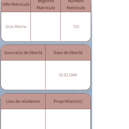
Registre
Numéro
Ville Matricule
Matricule
Matricule
Gros-Morne
710
Source(s) de liberté
Date de liberté
02.02.1849
Lieu de résidence
Propriétaire(s)