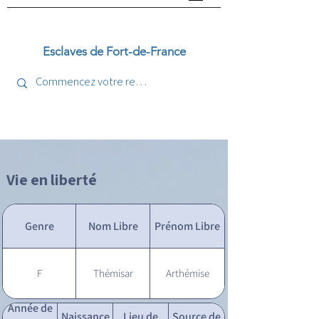
Esclaves de Fort-de-France
Vie en liberté
Genre
Nom Libre
Prénom Libre
F
Thémisar
Arthémise
Année de
Naissance
Lieu de
Source de