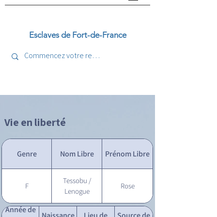
Esclaves de Fort-de-France
Vie en liberté
Genre
Nom Libre
Prénom Libre
Tessobu /
F
Rose
Lenogue
Année de
Naissance
Lieu de
Source de