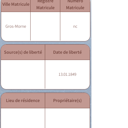
Registre
Numéro
Ville Matricule
Matricule
Matricule
Gros-Morne
nc
Source(s) de liberté
Date de liberté
13.01.1849
Lieu de résidence
Propriétaire(s)