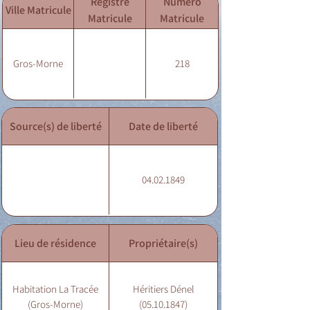
Registre
Numéro
Ville Matricule
Matricule
Matricule
Gros-Morne
218
Source(s) de liberté
Date de liberté
04.02.1849
Lieu de résidence
Propriétaire(s)
Habitation La Tracée
Héritiers Dénel
(Gros-Morne)
(05.10.1847)