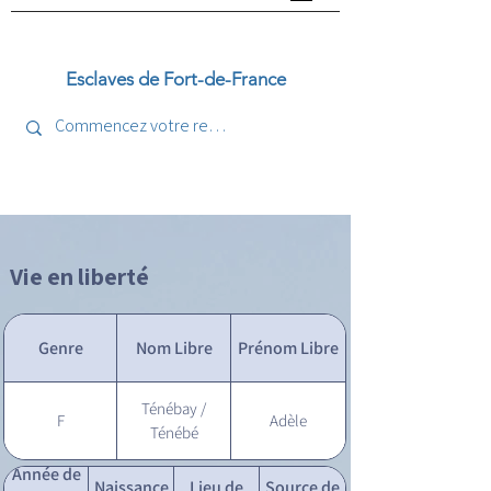
Esclaves de Fort-de-France
Vie en liberté
Genre
Nom Libre
Prénom Libre
Ténébay /
F
Adèle
Ténébé
Année de
Naissance
Lieu de
Source de