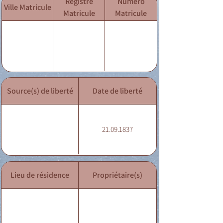
Registre
Numéro
Ville Matricule
Matricule
Matricule
Source(s) de liberté
Date de liberté
21.09.1837
Lieu de résidence
Propriétaire(s)