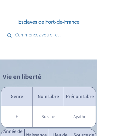
Esclaves de Fort-de-France
Vie en liberté
Genre
Nom Libre
Prénom Libre
F
Suzane
Agathe
Année de
Naissance
Lieu de
Source de