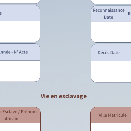
Reconnaissance
s
R
Date
nnée - N° Acte
Décès Date
Vie en esclavage
 Esclave / Prénom
Ville Matricule
africain