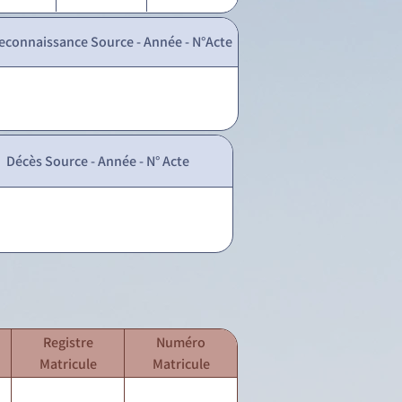
econnaissance Source - Année - N°Acte
Décès Source - Année - N° Acte
Registre
Numéro
Matricule
Matricule