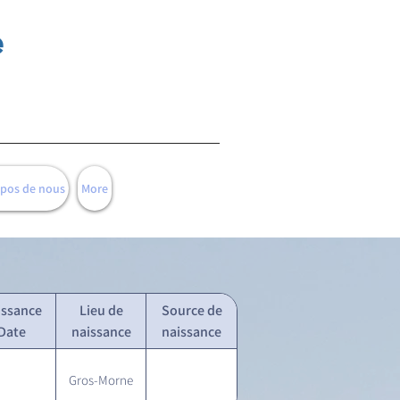
e
opos de nous
More
issance
Lieu de
Source de
Date
naissance
naissance
Gros-Morne