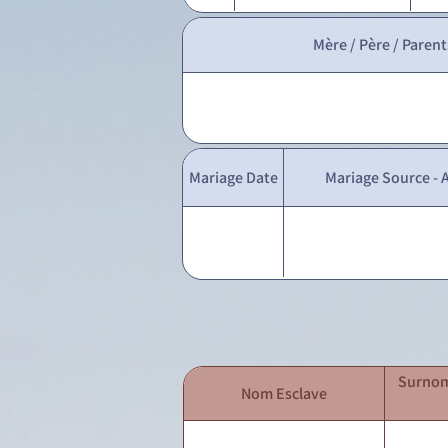
Mère / Père / Parent
Mariage Date
Mariage Source - A
Surnom
Nom Esclave