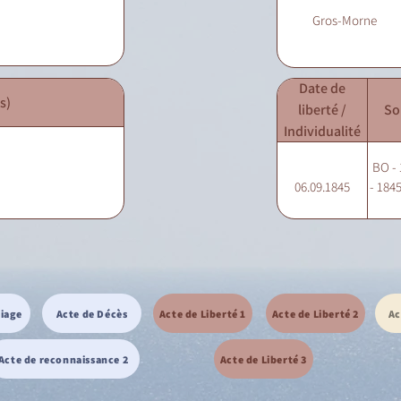
Gros-Morne
Date de
s)
liberté /
So
Individualité
BO - 
06.09.1845
- 1845
riage
Acte de Décès
Acte de Liberté 1
Acte de Liberté 2
Ac
Acte de reconnaissance 2
Acte de Liberté 3