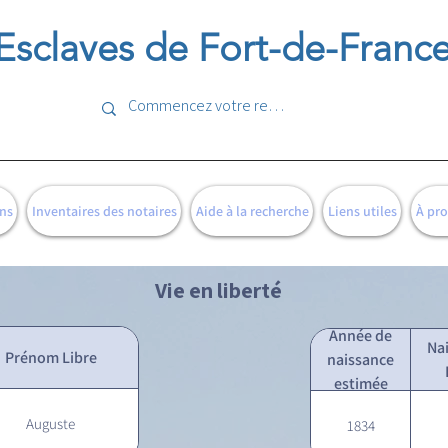
Esclaves de Fort-de-Franc
ns
Inventaires des notaires
Aide à la recherche
Liens utiles
À pr
Vie en liberté
Année de
Na
Prénom Libre
naissance
estimée
Auguste
1834