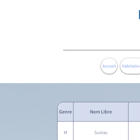
Accueil
Habitatio
Genre
Nom Libre
M
Sustau