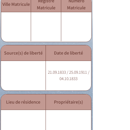
Registre
Numéro
Ville Matricule
Matricule
Matricule
Source(s) de liberté
Date de liberté
21.09.1833 / 25.09.1911 /
04.10.1833
Lieu de résidence
Propriétaire(s)