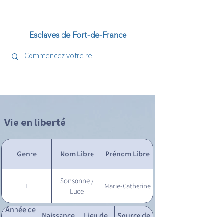
Esclaves de Fort-de-France
Vie en liberté
Genre
Nom Libre
Prénom Libre
Sonsonne /
F
Marie-Catherine
Luce
Année de
Naissance
Lieu de
Source de