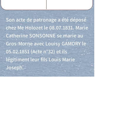
Son acte de patronage a été déposé
chez Me Holozet le
08.07.1831
. Marie
Catherine SONSONNE se marie au
Gros-Morne avec Louisy GAMORY le
05.02.1851
(Acte n°32) et ils
légitiment leur fils Louis Marie
Joseph.
Acte de naissance
Acte de mariage
Acte de Décès
Acte de reconnaissance 1