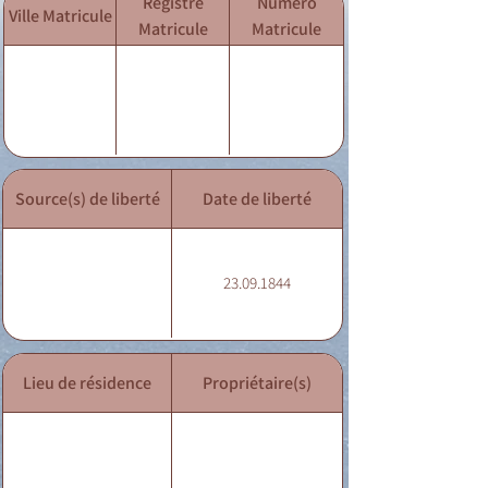
Registre
Numéro
Ville Matricule
Matricule
Matricule
Source(s) de liberté
Date de liberté
23.09.1844
Lieu de résidence
Propriétaire(s)