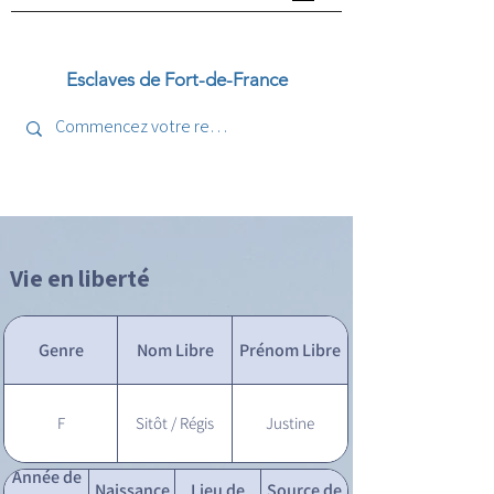
Esclaves de Fort-de-France
Vie en liberté
Genre
Nom Libre
Prénom Libre
F
Sitôt / Régis
Justine
Année de
Naissance
Lieu de
Source de