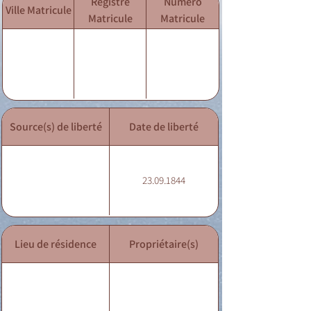
Registre
Numéro
Ville Matricule
Matricule
Matricule
Source(s) de liberté
Date de liberté
23.09.1844
Lieu de résidence
Propriétaire(s)