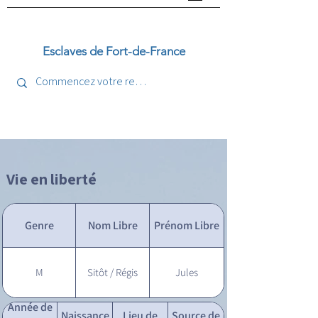
Esclaves de Fort-de-France
Vie en liberté
Genre
Nom Libre
Prénom Libre
M
Sitôt / Régis
Jules
Année de
Naissance
Lieu de
Source de