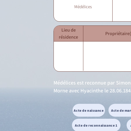
Médélices
Lieu de
Propriétaire(
résidence
Médélices est reconnue par Simon 
Morne avec Hyacinthe le 28.06.1841
Acte de naissance
Acte de ma
Acte de reconnaissance 1