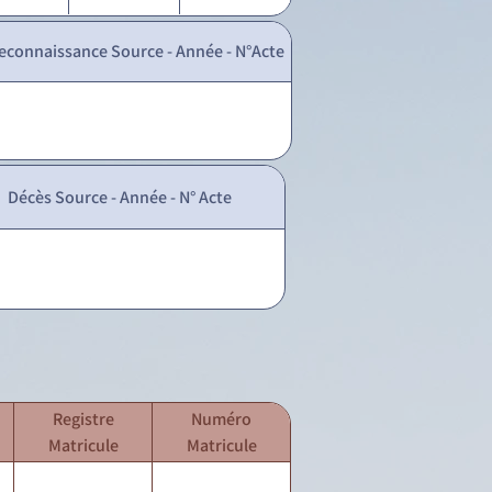
econnaissance Source - Année - N°Acte
Décès Source - Année - N° Acte
Registre
Numéro
Matricule
Matricule