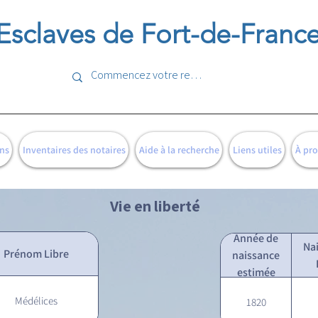
Esclaves de Fort-de-Franc
ns
Inventaires des notaires
Aide à la recherche
Liens utiles
À pr
Vie en liberté
Année de
Na
Prénom Libre
naissance
estimée
Médélices
1820