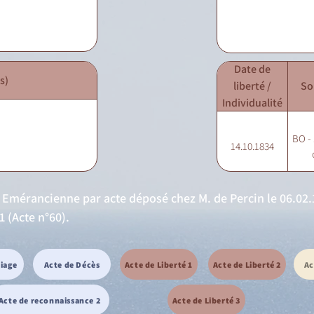
Date de
s)
liberté /
So
Individualité
BO - 
14.10.1834
Emérancienne par acte déposé chez M. de Percin le 06.02.1
 (Acte n°60).
riage
Acte de Décès
Acte de Liberté 1
Acte de Liberté 2
Ac
Acte de reconnaissance 2
Acte de Liberté 3