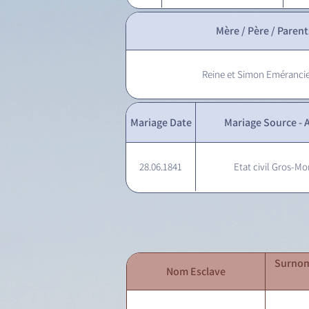
Mère / Père / Parent
Reine et Simon Eméranci
Mariage Date
Mariage Source - A
28.06.1841
Etat civil Gros-Mo
Surnom
Nom Esclave