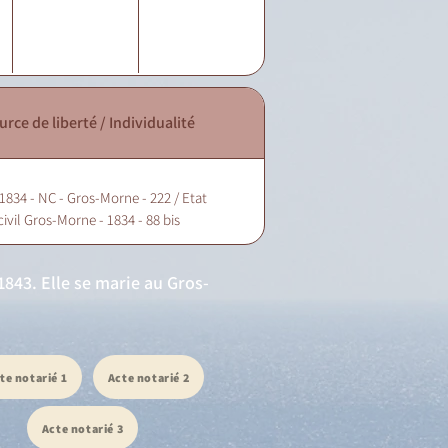
urce de liberté / Individualité
1834 - NC - Gros-Morne - 222 / Etat
civil Gros-Morne - 1834 - 88 bis
843. Elle se marie au Gros-
te notarié 1
Acte notarié 2
Acte notarié 3