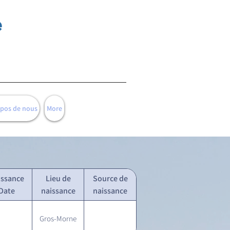
e
opos de nous
More
issance
Lieu de
Source de
Date
naissance
naissance
Gros-Morne