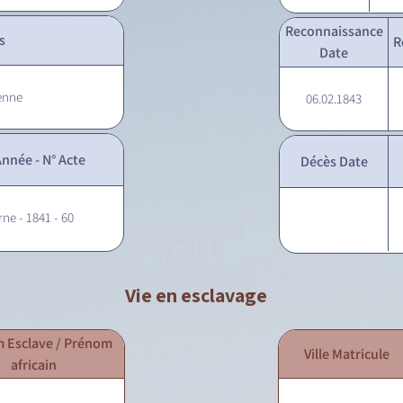
Reconnaissance
s
R
Date
enne
06.02.1843
nnée - N° Acte
Décès Date
rne - 1841 - 60
Vie en esclavage
 Esclave / Prénom
Ville Matricule
africain