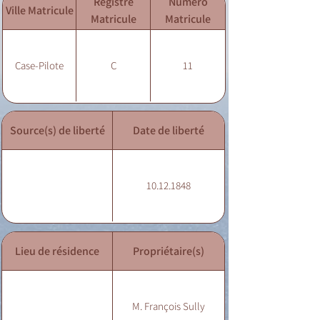
Registre
Numéro
Ville Matricule
Matricule
Matricule
Case-Pilote
C
11
Source(s) de liberté
Date de liberté
10.12.1848
Lieu de résidence
Propriétaire(s)
M. François Sully