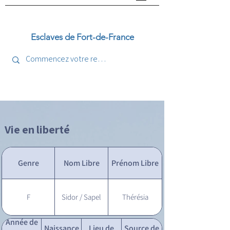
Esclaves de Fort-de-France
Vie en liberté
Genre
Nom Libre
Prénom Libre
F
Sidor / Sapel
Thérésia
Année de
Naissance
Lieu de
Source de