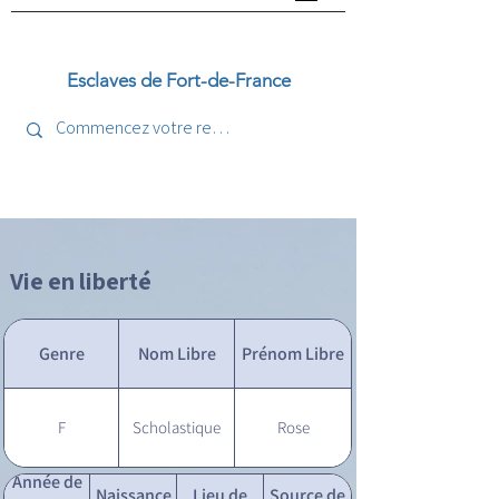
Esclaves de Fort-de-France
Vie en liberté
Genre
Nom Libre
Prénom Libre
F
Scholastique
Rose
Année de
Naissance
Lieu de
Source de