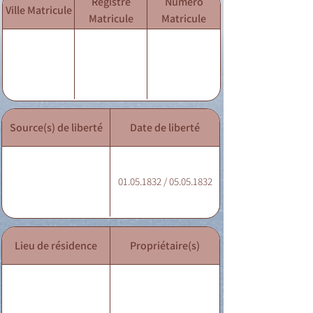
Registre
Numéro
Ville Matricule
Matricule
Matricule
Source(s) de liberté
Date de liberté
01.05.1832 / 05.05.1832
Lieu de résidence
Propriétaire(s)