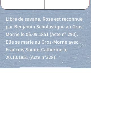
Libre de savane. Rose est reconnue
par Benjamin Scholastique au Gros-
Morne le
06.09.1851
(Acte n° 290).
Elle se marie au Gros-Morne avec
François Sainte-Catherine le
20.10.1851
(Acte n°328).
Acte de naissance
Acte de mariage
Acte de Décès
Acte de reconnaissance 1