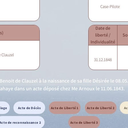
Case-Pilote
Date de
s)
liberté /
So
Individualité
 Clauzel
31.12.1848
noit de Clauzel à la naissance de sa fille Désirée le 08.05.
 Lahaye dans un acte déposé chez Me Arnoux le 11.06.1843.
riage
Acte de Décès
Acte de Liberté 1
Acte de Liberté 2
Ac
Acte de reconnaissance 2
Acte de Liberté 3