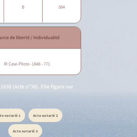
B
584
urce de liberté / Individualité
RI Case-Pilote -1848 - 771
1838 (Acte n°38). Elle figure sur
te notarié 1
Acte notarié 2
Acte notarié 3