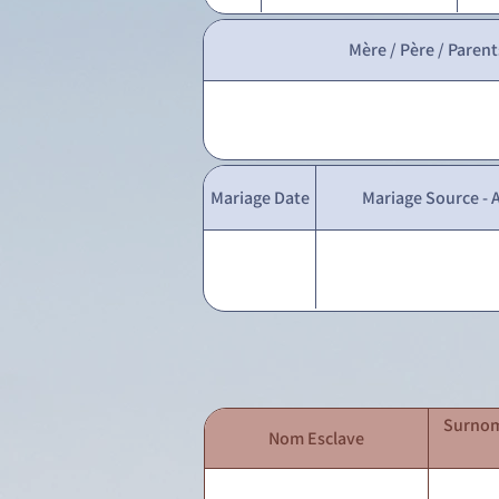
Mère / Père / Parent
Mariage Date
Mariage Source - A
Surnom
Nom Esclave