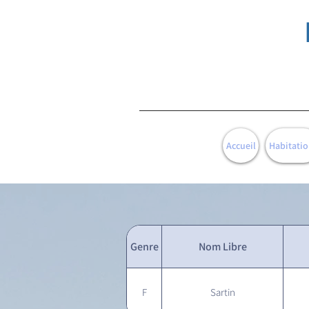
Accueil
Habitatio
Genre
Nom Libre
F
Sartin