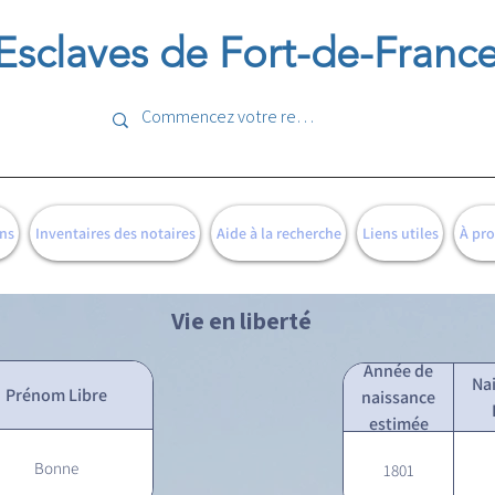
Esclaves de Fort-de-Franc
ns
Inventaires des notaires
Aide à la recherche
Liens utiles
À pr
Vie en liberté
Année de
Na
Prénom Libre
naissance
estimée
Bonne
1801