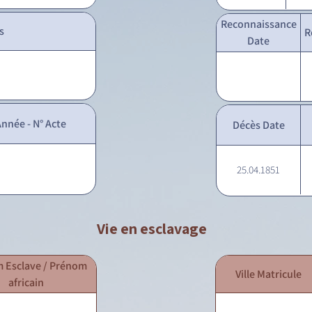
Reconnaissance
s
R
Date
nnée - N° Acte
Décès Date
25.04.1851
Vie en esclavage
 Esclave / Prénom
Ville Matricule
africain