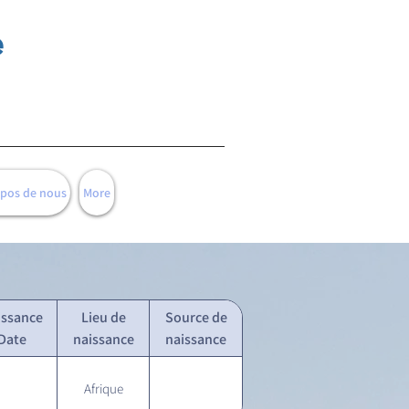
e
opos de nous
More
issance
Lieu de
Source de
Date
naissance
naissance
Afrique