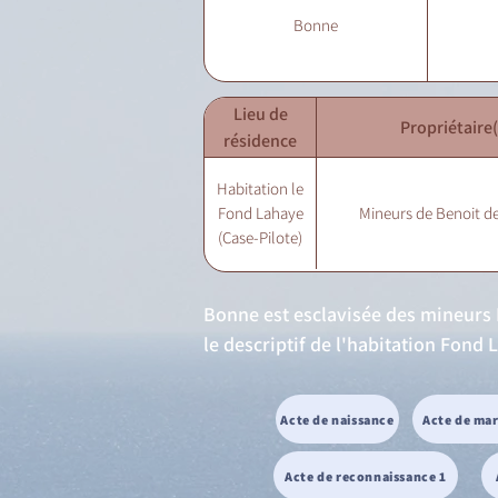
Bonne
Lieu de
Propriétaire(
résidence
Habitation le
Fond Lahaye
Mineurs de Benoit de
(Case-Pilote)
Bonne est esclavisée des mineurs Be
le descriptif de l'habitation Fond
Acte de naissance
Acte de ma
Acte de reconnaissance 1