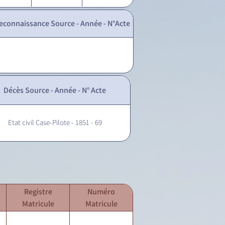
econnaissance Source - Année - N°Acte
Décès Source - Année - N° Acte
Etat civil Case-Pilote - 1851 - 69
Registre
Numéro
Matricule
Matricule