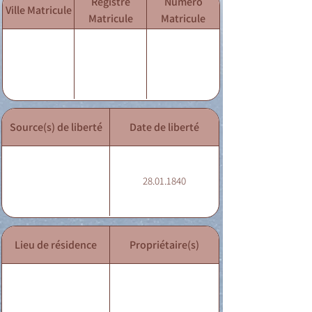
Registre
Numéro
Ville Matricule
Matricule
Matricule
Source(s) de liberté
Date de liberté
28.01.1840
Lieu de résidence
Propriétaire(s)