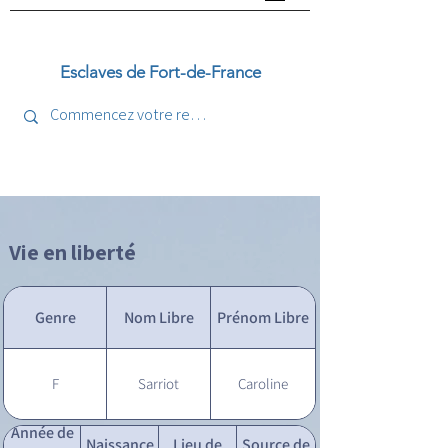
Esclaves de Fort-de-France
Vie en liberté
Genre
Nom Libre
Prénom Libre
F
Sarriot
Caroline
Année de
Naissance
Lieu de
Source de