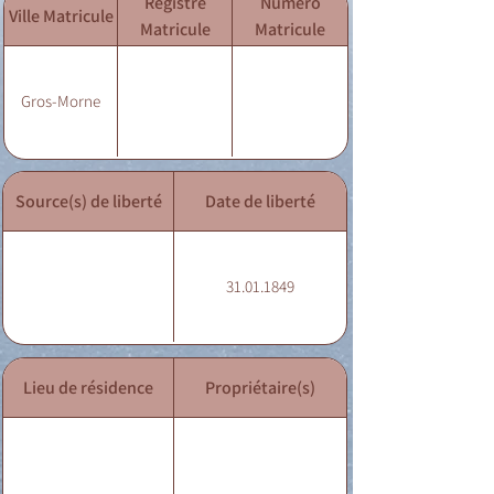
Registre
Numéro
Ville Matricule
Matricule
Matricule
Gros-Morne
Source(s) de liberté
Date de liberté
31.01.1849
Lieu de résidence
Propriétaire(s)