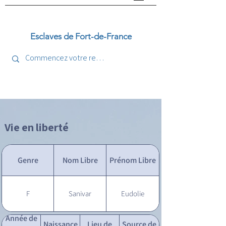
Esclaves de Fort-de-France
Vie en liberté
Genre
Nom Libre
Prénom Libre
F
Sanivar
Eudolie
Année de
Naissance
Lieu de
Source de