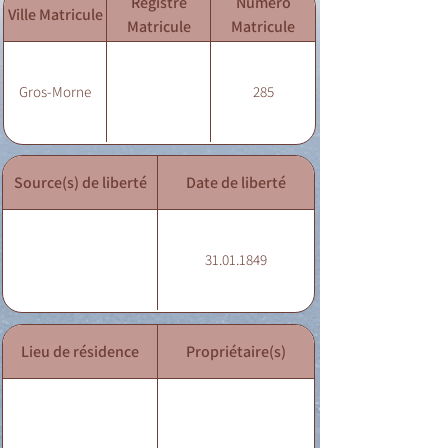
Registre
Numéro
Ville Matricule
Matricule
Matricule
Gros-Morne
285
Source(s) de liberté
Date de liberté
31.01.1849
Lieu de résidence
Propriétaire(s)