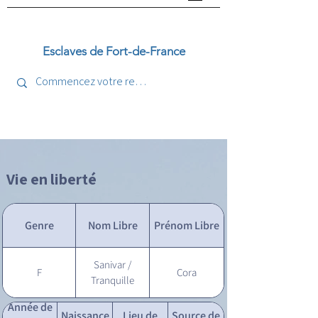
Esclaves de Fort-de-France
Vie en liberté
Genre
Nom Libre
Prénom Libre
Sanivar /
F
Cora
Tranquille
Année de
Naissance
Lieu de
Source de