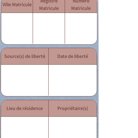
Registre
Numéro
Ville Matricule
Matricule
Matricule
Source(s) de liberté
Date de liberté
Lieu de résidence
Propriétaire(s)