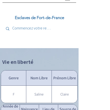
Esclaves de Fort-de-France
Vie en liberté
Genre
Nom Libre
Prénom Libre
F
Saline
Claire
Année de
Naissance
Lieu de
Source de