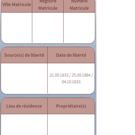
Registre
Numéro
Ville Matricule
Matricule
Matricule
Source(s) de liberté
Date de liberté
21.09.1833 / 25.09.1884 /
04.10.1833
Lieu de résidence
Propriétaire(s)