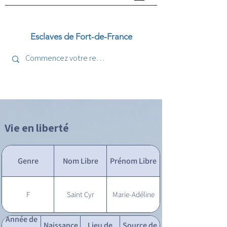
Esclaves de Fort-de-France
Vie en liberté
Genre
Nom Libre
Prénom Libre
F
Saint Cyr
Marie-Adéline
Année de
Naissance
Lieu de
Source de