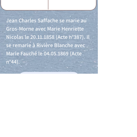
Jean Charles Saffache se marie au
Gros-Morne avec Marie Henriette
Nicolas le
20.11.1858
(Acte n°387). Il
se remarie à Rivière Blanche avec
Marie Fauché le
04.05.1869
(Acte
n°44).
Acte de naissance
Acte de mariage
Acte de Décès
Acte de reconnaissance 1