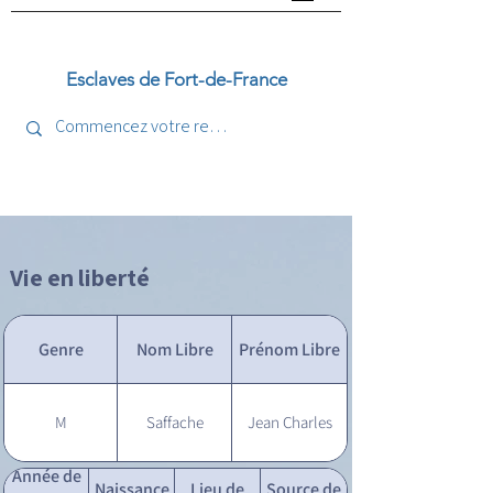
Esclaves de Fort-de-France
Vie en liberté
Genre
Nom Libre
Prénom Libre
M
Saffache
Jean Charles
Année de
Naissance
Lieu de
Source de