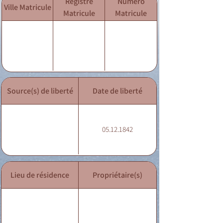
Registre
Numéro
Ville Matricule
Matricule
Matricule
Source(s) de liberté
Date de liberté
05.12.1842
Lieu de résidence
Propriétaire(s)