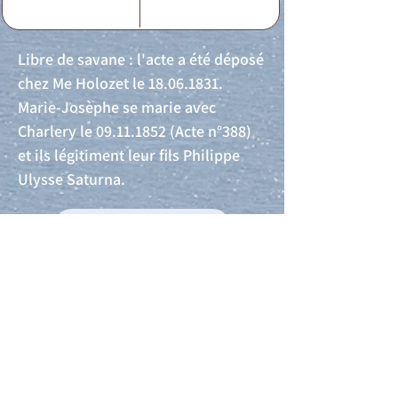
Libre de savane : l'acte a été déposé
chez Me Holozet le
18.06.1831
.
Marie-Josèphe se marie avec
Charlery le
09.11.1852
(Acte n°388)
et ils légitiment leur fils Philippe
Ulysse Saturna.
Acte de naissance
Acte de mariage
Acte de Décès
Acte de reconnaissance 1