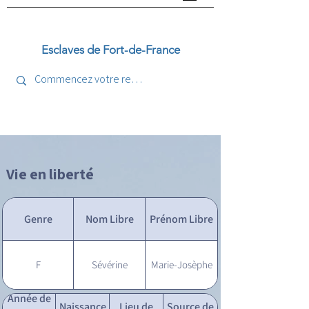
Esclaves de Fort-de-France
Vie en liberté
Genre
Nom Libre
Prénom Libre
F
Sévérine
Marie-Josèphe
Année de
Naissance
Lieu de
Source de