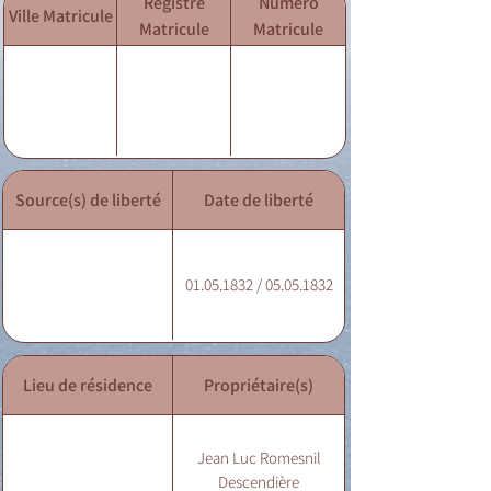
Registre
Numéro
Ville Matricule
Matricule
Matricule
Source(s) de liberté
Date de liberté
01.05.1832 / 05.05.1832
Lieu de résidence
Propriétaire(s)
Jean Luc Romesnil
Descendière