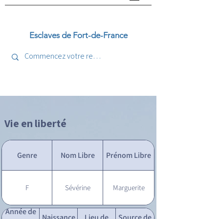
Esclaves de Fort-de-France
Vie en liberté
Genre
Nom Libre
Prénom Libre
F
Sévérine
Marguerite
Année de
Naissance
Lieu de
Source de