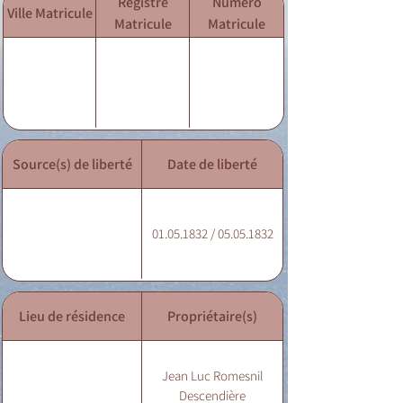
Registre
Numéro
Ville Matricule
Matricule
Matricule
Source(s) de liberté
Date de liberté
01.05.1832 / 05.05.1832
Lieu de résidence
Propriétaire(s)
Jean Luc Romesnil
Descendière