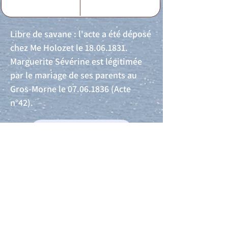
Libre de savane : l'acte a été déposé
chez Me Holozet le
18.06.1831
.
Marguerite Sévérine est légitimée
par le mariage de ses parents au
Gros-Morne le
07.06.1836
(Acte
n°42).
Acte de naissance
Acte de mariage
Acte de Décès
Acte de reconnaissance 1