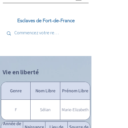
Esclaves de Fort-de-France
Vie en liberté
Genre
Nom Libre
Prénom Libre
F
Sélian
Marie-Elizabeth
Année de
Naissance
Lieu de
Source de