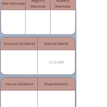
Registre
Numéro
Ville Matricule
Matricule
Matricule
Source(s) de liberté
Date de liberté
11.10.1843
Lieu de résidence
Propriétaire(s)