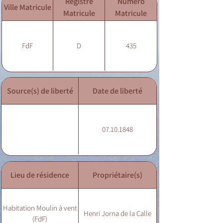
Registre
Numéro
Ville Matricule
Matricule
Matricule
FdF
D
435
Source(s) de liberté
Date de liberté
07.10.1848
Lieu de résidence
Propriétaire(s)
Habitation Moulin à vent
Henri Jorna de la Calle
(FdF)