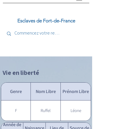
Esclaves de Fort-de-France
Vie en liberté
Genre
Nom Libre
Prénom Libre
F
Ruffel
Léone
Année de
Naissance
Lieu de
Source de