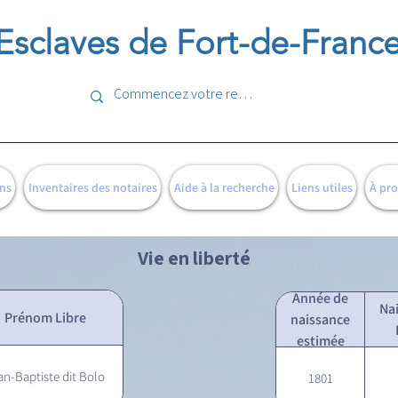
Esclaves de Fort-de-Franc
ns
Inventaires des notaires
Aide à la recherche
Liens utiles
À pr
Vie en liberté
Année de
Na
Prénom Libre
naissance
estimée
an-Baptiste dit Bolo
1801