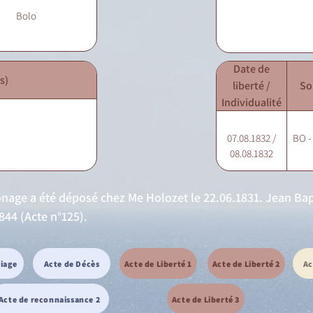
Bolo
Date de
s)
liberté /
So
Individualité
07.08.1832 /
BO -
08.08.1832
onage a été déposé chez Me Holozet le 22.06.1831. Jean Bap
844 (Acte n°125).
riage
Acte de Décès
Acte de Liberté 1
Acte de Liberté 2
Ac
Acte de reconnaissance 2
Acte de Liberté 3