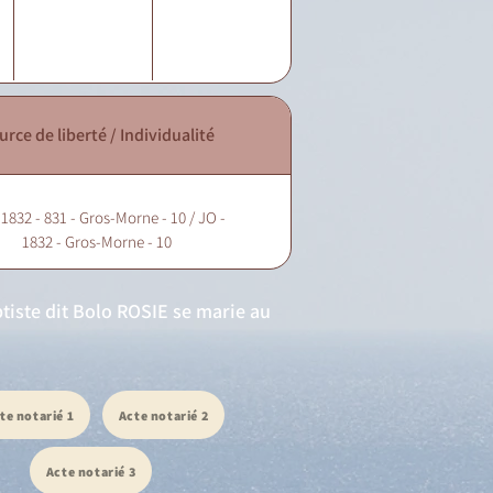
urce de liberté / Individualité
 1832 - 831 - Gros-Morne - 10 / JO -
1832 - Gros-Morne - 10
tiste dit Bolo ROSIE se marie au
te notarié 1
Acte notarié 2
Acte notarié 3