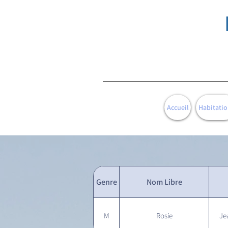
Accueil
Habitatio
Genre
Nom Libre
M
Rosie
Je