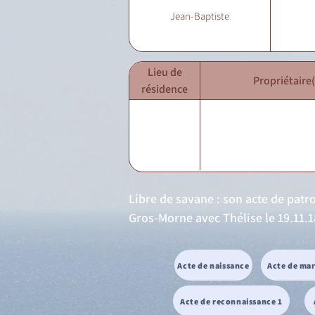
Jean-Baptiste
Lieu de
Propriétaire(
résidence
Libre de savane : son acte de patr
Gros-Morne avec Thélise le 19.11.1
Acte de naissance
Acte de ma
Acte de reconnaissance 1