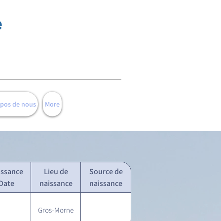
e
opos de nous
More
issance
Lieu de
Source de
Date
naissance
naissance
Gros-Morne