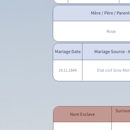
Mère / Père / Parent
Rosie
Mariage Date
Mariage Source - A
19.11.1844
Etat civil Gros-Mor
Surnom
Nom Esclave