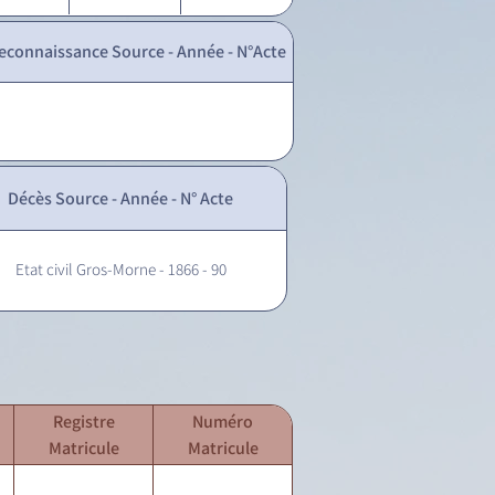
econnaissance Source - Année - N°Acte
Décès Source - Année - N° Acte
Etat civil Gros-Morne - 1866 - 90
Registre
Numéro
Matricule
Matricule