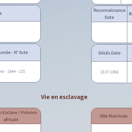
Reconnaissance
s
R
Date
nnée - N° Acte
Décès Date
ne - 1844 - 125
18.07.1866
Vie en esclavage
 Esclave / Prénom
Ville Matricule
africain