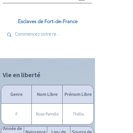
Esclaves de Fort-de-France
Vie en liberté
Genre
Nom Libre
Prénom Libre
F
Rose Paméla
Thélia
Année de
Naissance
Lieu de
Source de