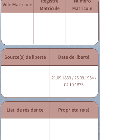
Registre
Numéro
Ville Matricule
Matricule
Matricule
Source(s) de liberté
Date de liberté
21.09.1833 / 25.09.1954 /
04.10.1833
Lieu de résidence
Propriétaire(s)