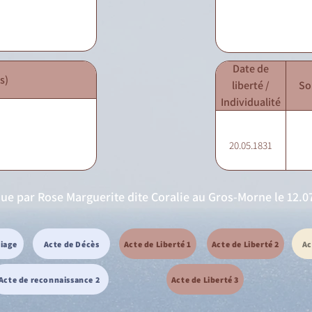
Date de
s)
liberté /
So
Individualité
20.05.1831
ue par Rose Marguerite dite Coralie au Gros-Morne le 12.07
riage
Acte de Décès
Acte de Liberté 1
Acte de Liberté 2
Ac
Acte de reconnaissance 2
Acte de Liberté 3