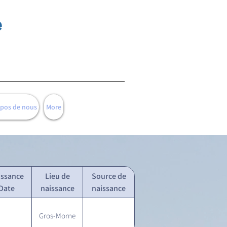
e
opos de nous
More
issance
Lieu de
Source de
Date
naissance
naissance
Gros-Morne