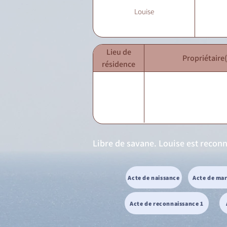
Louise
Lieu de
Propriétaire(
résidence
Libre de savane. Louise est reconn
Acte de naissance
Acte de ma
Acte de reconnaissance 1