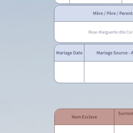
Mère / Père / Parent
Rose-Marguerite dite Cor
Mariage Date
Mariage Source - A
Surnom
Nom Esclave