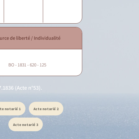
urce de liberté / Individualité
BO - 1831 - 620 - 125
.1836 (Acte n°53).
te notarié 1
Acte notarié 2
Acte notarié 3