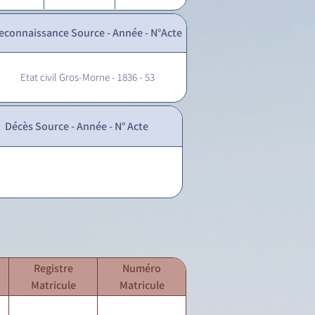
econnaissance Source - Année - N°Acte
Etat civil Gros-Morne - 1836 - 53
Décès Source - Année - N° Acte
Registre
Numéro
Matricule
Matricule