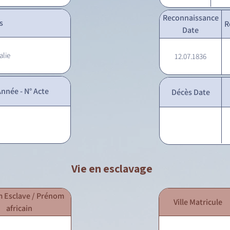
Reconnaissance
s
R
Date
alie
12.07.1836
nnée - N° Acte
Décès Date
Vie en esclavage
 Esclave / Prénom
Ville Matricule
africain