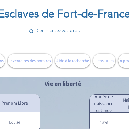
Esclaves de Fort-de-Franc
ns
Inventaires des notaires
Aide à la recherche
Liens utiles
À pr
Vie en liberté
Année de
Na
Prénom Libre
naissance
estimée
Louise
1826