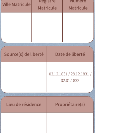
Registre
Numéro
Ville Matricule
Matricule
Matricule
Source(s) de liberté
Date de liberté
03.12.1831 / 28.12.1831 /
02.01.1832
Lieu de résidence
Propriétaire(s)