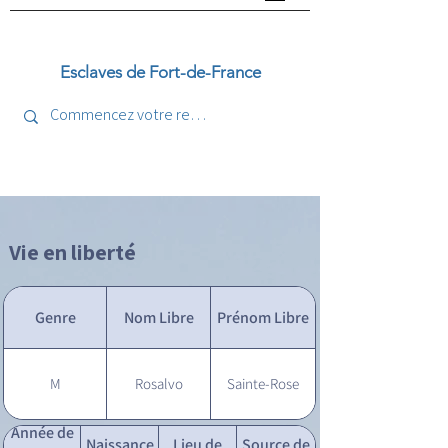
Esclaves de Fort-de-France
Vie en liberté
Genre
Nom Libre
Prénom Libre
M
Rosalvo
Sainte-Rose
Année de
Naissance
Lieu de
Source de