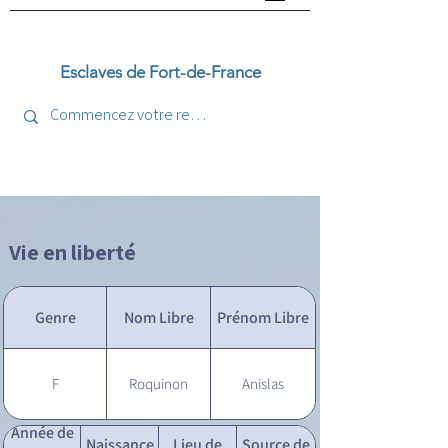
Esclaves de Fort-de-France
Vie en liberté
Genre
Nom Libre
Prénom Libre
F
Roquinon
Anislas
Année de
Naissance
Lieu de
Source de