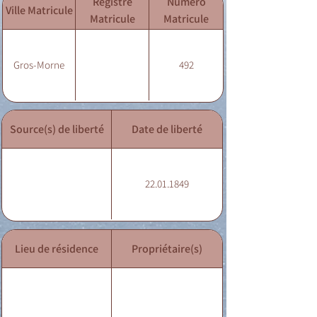
Registre
Numéro
Ville Matricule
Matricule
Matricule
Gros-Morne
492
Source(s) de liberté
Date de liberté
22.01.1849
Lieu de résidence
Propriétaire(s)