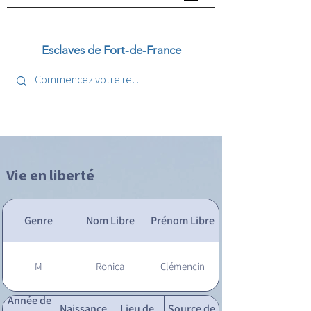
Esclaves de Fort-de-France
Vie en liberté
Genre
Nom Libre
Prénom Libre
M
Ronica
Clémencin
Année de
Naissance
Lieu de
Source de