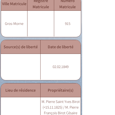
Registre
Numéro
Ville Matricule
Matricule
Matricule
Gros-Morne
915
Source(s) de liberté
Date de liberté
02.02.1849
Lieu de résidence
Propriétaire(s)
M. Pierre Saint Yves Birot
(<15.11.1825) / M. Pierre
François Birot Césaire