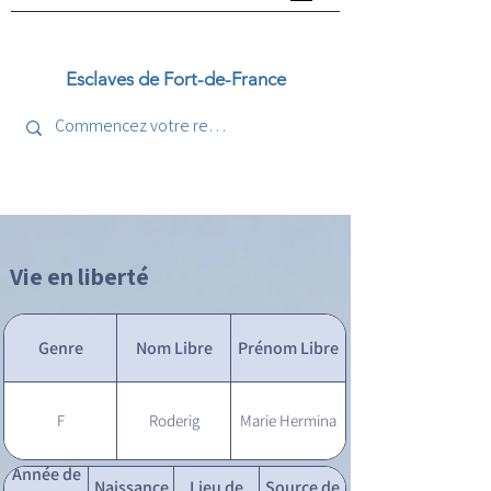
Esclaves de Fort-de-France
Vie en liberté
Genre
Nom Libre
Prénom Libre
F
Roderig
Marie Hermina
Année de
Naissance
Lieu de
Source de