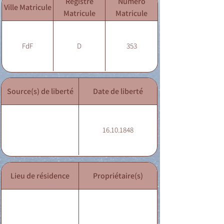
Registre
Numéro
Ville Matricule
Matricule
Matricule
FdF
D
353
Source(s) de liberté
Date de liberté
16.10.1848
Lieu de résidence
Propriétaire(s)